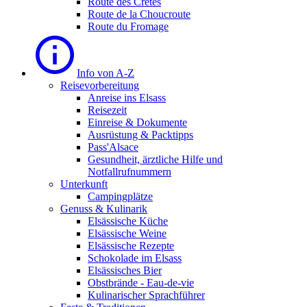
Route des Cretes
Route de la Choucroute
Route du Fromage
Info von A-Z
Reisevorbereitung
Anreise ins Elsass
Reisezeit
Einreise & Dokumente
Ausrüstung & Packtipps
Pass'Alsace
Gesundheit, ärztliche Hilfe und
Notfallrufnummern
Unterkunft
Campingplätze
Genuss & Kulinarik
Elsässische Küche
Elsässische Weine
Elsässische Rezepte
Schokolade im Elsass
Elsässisches Bier
Obstbrände - Eau-de-vie
Kulinarischer Sprachführer