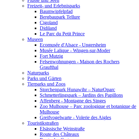
Flüsse und Seen
Freizeit- und Erlebnisparks
Baumwipfelpfad
Bergbaupark Tellure
Cigoland
Didiland
Le Parc du Petit Prince
Museen
Ecomusée d'Alsace - Ungersheim
Musée Lalique - Wingen-sur-Moder
Fort Mutzig
Felsenwohnungen - Maison des Rochers
Graufthal
Naturparks
Parks und Gärten
Tierparks und Zoos
Storchenpark Hunawihr – NaturOparc
Schmetterlingspark – Jardins des Papillons
Affenberg - Montagne des Singes
Zoo Mulhouse – Parc zoologique et botanique de
Mulhouse
Greifvogelwarte - Volerie des Aigles
Touristikstraßen
Elsässische Weinstraße
Route des Châteaux