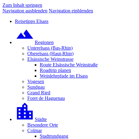
Zum Inhalt springen
Navigation ausblenden
Navigation einblenden
Reisetipps Elsass
Regionen
Unterelsass (Bas-Rhin)
Oberelsass (Haut-Rhin)
Elsässische Weinstrasse
Route Elsässische Weinstraße
Roadtrip planen
Weinlehrpfade im Elsass
Vogesen
Sundgau
Grand Ried
Foret de Haguenau
Städte
Besondere Orte
Colmar
Stadtrundgang