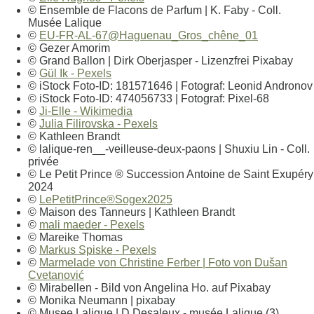
© Ensemble de Flacons de Parfum | K. Faby - Coll.
Musée Lalique
©
EU-FR-AL-67@Haguenau_Gros_chêne_01
© Gezer Amorim
© Grand Ballon | Dirk Oberjasper - Lizenzfrei Pixabay
©
Gül Ik - Pexels
© iStock Foto-ID: 181571646 | Fotograf: Leonid Andronov
© iStock Foto-ID: 474056733 | Fotograf: Pixel-68
©
Ji-Elle - Wikimedia
©
Julia Filirovska - Pexels
© Kathleen Brandt
© lalique-ren__-veilleuse-deux-paons | Shuxiu Lin - Coll.
privée
© Le Petit Prince ® Succession Antoine de Saint Exupéry
2024
©
LePetitPrince®Sogex2025
© Maison des Tanneurs | Kathleen Brandt
©
mali maeder - Pexels
© Mareike Thomas
©
Markus Spiske - Pexels
©
Marmelade von Christine Ferber | Foto von Dušan
Cvetanović
© Mirabellen - Bild von Angelina Ho. auf Pixabay
© Monika Neumann | pixabay
© Musee Lalique | D Desaleux - musée Lalique (3)