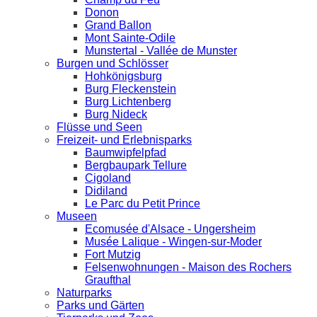
Donon
Grand Ballon
Mont Sainte-Odile
Munstertal - Vallée de Munster
Burgen und Schlösser
Hohkönigsburg
Burg Fleckenstein
Burg Lichtenberg
Burg Nideck
Flüsse und Seen
Freizeit- und Erlebnisparks
Baumwipfelpfad
Bergbaupark Tellure
Cigoland
Didiland
Le Parc du Petit Prince
Museen
Ecomusée d'Alsace - Ungersheim
Musée Lalique - Wingen-sur-Moder
Fort Mutzig
Felsenwohnungen - Maison des Rochers
Graufthal
Naturparks
Parks und Gärten