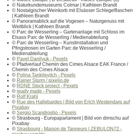
© Naturkundemuseums Colmar | Kathleen Brandt
© Nostalgischer Weinkorb mit Elsässer Schlegelflaschen
| Kathleen Brandt
© Panoramablick auf die Vogesen – Naturgenuss mit
Weitblick | Kathleen Brandt
© Parc de Wesserling – Gartenanlage mit Schloss im
Elsass Parc de Wesserling / Medienabteilung
© Parc de Wesserling – Kunstinstallation und
Pfingstrosen im Garten Parc de Wesserling /
Medienabteilung
©
Pavel Danilyuk - Pexels
© Pfadverlauf Chemin des Cimes Alsace EAK France /
Chemin des Cimes Alsace
©
Polina Tankilevitch - Pexels
©
Rainer Sturm / pixelio.de
©
RDNE Stock project - Pexels
©
ready made - Pexels
©
Rolf Krahl
©
Rue des Hallebardes | Bild von Erich Westendarp auf
Pixabay
©
Sergio Scandroglio - Pexels
© Strasbourg - Europaparlament | Bild von dimschu auf
Pixabay
©
Strasbourg - Maison de Tanneurs | ZEBULON72 -