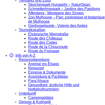
Tierparks und Zoos
Storchenpark Hunawihr – NaturOparc
Schmetterlingspark – Jardins des Papillons
Affenberg - Montagne des Singes
Zoo Mulhouse – Parc zoologique et botanique
de Mulhouse
Greifvogelwarte - Volerie des Aigles
Touristikstraßen
Elsässische Weinstraße
Route des Châteaux
Route des Cretes
Route de la Choucroute
Route du Fromage
Info von A-Z
Reisevorbereitung
Anreise ins Elsass
Reisezeit
Einreise & Dokumente
Ausrüstung & Packtipps
Pass'Alsace
Gesundheit, ärztliche Hilfe und
Notfallrufnummern
Unterkunft
Campingplätze
Genuss & Kulinarik