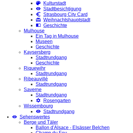
Kulturstadt
Stadtbesichtigung
Strasbourg City Card
Weihnachtshauptstadt
Geschichte
Mulhouse
Ein Tag in Mulhouse
Museen
Geschichte
Kaysersberg
Stadtrundgang
Geschichte
Riquewihr
Stadtrundgang
Ribeauvillé
Stadtrundgang
Saverne
Stadtrundgang
Rosengarten
Wissembourg
Stadtrundgang
Sehenswertes
Berge und Täler
Ballon d'Alsace - Elsässer Belchen
Champ du Feu