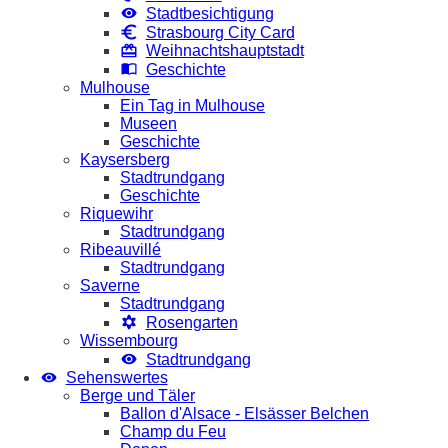
Stadtbesichtigung
Strasbourg City Card
Weihnachtshauptstadt
Geschichte
Mulhouse
Ein Tag in Mulhouse
Museen
Geschichte
Kaysersberg
Stadtrundgang
Geschichte
Riquewihr
Stadtrundgang
Ribeauvillé
Stadtrundgang
Saverne
Stadtrundgang
Rosengarten
Wissembourg
Stadtrundgang
Sehenswertes
Berge und Täler
Ballon d'Alsace - Elsässer Belchen
Champ du Feu