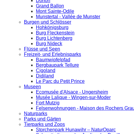
Donon
Grand Ballon
Mont Sainte-Odile
Munstertal - Vallée de Munster
Burgen und Schlösser
Hohkönigsburg
Burg Fleckenstein
Burg Lichtenberg
Burg Nideck
Flüsse und Seen
Freizeit- und Erlebnisparks
Baumwipfelpfad
Bergbaupark Tellure
Cigoland
Didiland
Le Parc du Petit Prince
Museen
Ecomusée d'Alsace - Ungersheim
Musée Lalique - Wingen-sur-Moder
Fort Mutzig
Felsenwohnungen - Maison des Rochers Grau
Naturparks
Parks und Gärten
Tierparks und Zoos
Storchenpark Hunawihr – NaturOparc