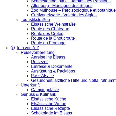
Schmetterlingspark – Jardins des Papillons
Affenberg - Montagne des Singes
Zoo Mulhouse – Parc zoologique et botaniqu
Greifvogelwarte - Volerie des Aigles
Touristikstraßen
Elsässische Weinstraße
Route des Châteaux
Route des Cretes
Route de la Choucroute
Route du Fromage
Info von A-Z
Reisevorbereitung
Anreise ins Elsass
Reisezeit
Einreise & Dokumente
Ausrüstung & Packtipps
Pass'Alsace
Gesundheit, ärztliche Hilfe und Notfallrufnum
Unterkunft
Campingplätze
Genuss & Kulinarik
Elsässische Küche
Elsässische Weine
Elsässische Rezepte
Schokolade im Elsass