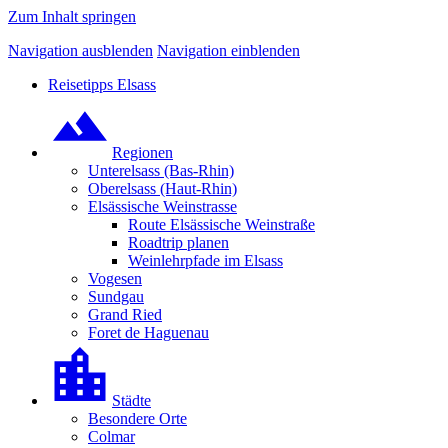
Zum Inhalt springen
Navigation ausblenden
Navigation einblenden
Reisetipps Elsass
Regionen
Unterelsass (Bas-Rhin)
Oberelsass (Haut-Rhin)
Elsässische Weinstrasse
Route Elsässische Weinstraße
Roadtrip planen
Weinlehrpfade im Elsass
Vogesen
Sundgau
Grand Ried
Foret de Haguenau
Städte
Besondere Orte
Colmar