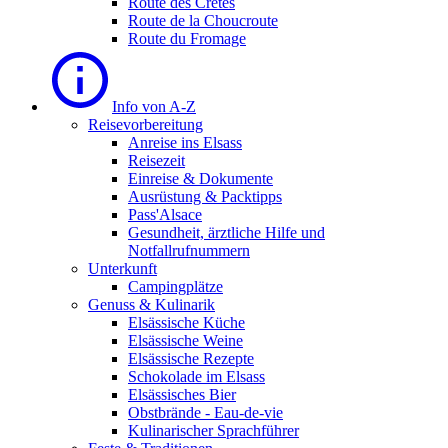
Route des Cretes
Route de la Choucroute
Route du Fromage
Info von A-Z
Reisevorbereitung
Anreise ins Elsass
Reisezeit
Einreise & Dokumente
Ausrüstung & Packtipps
Pass'Alsace
Gesundheit, ärztliche Hilfe und
Notfallrufnummern
Unterkunft
Campingplätze
Genuss & Kulinarik
Elsässische Küche
Elsässische Weine
Elsässische Rezepte
Schokolade im Elsass
Elsässisches Bier
Obstbrände - Eau-de-vie
Kulinarischer Sprachführer