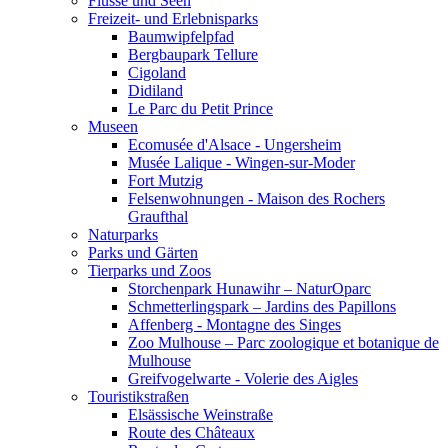
Flüsse und Seen
Freizeit- und Erlebnisparks
Baumwipfelpfad
Bergbaupark Tellure
Cigoland
Didiland
Le Parc du Petit Prince
Museen
Ecomusée d'Alsace - Ungersheim
Musée Lalique - Wingen-sur-Moder
Fort Mutzig
Felsenwohnungen - Maison des Rochers
Graufthal
Naturparks
Parks und Gärten
Tierparks und Zoos
Storchenpark Hunawihr – NaturOparc
Schmetterlingspark – Jardins des Papillons
Affenberg - Montagne des Singes
Zoo Mulhouse – Parc zoologique et botanique de
Mulhouse
Greifvogelwarte - Volerie des Aigles
Touristikstraßen
Elsässische Weinstraße
Route des Châteaux