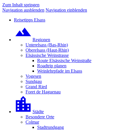
Zum Inhalt springen
Navigation ausblenden
Navigation einblenden
Reisetipps Elsass
Regionen
Unterelsass (Bas-Rhin)
Oberelsass (Haut-Rhin)
Elsässische Weinstrasse
Route Elsässische Weinstraße
Roadtrip planen
Weinlehrpfade im Elsass
Vogesen
Sundgau
Grand Ried
Foret de Haguenau
Städte
Besondere Orte
Colmar
Stadtrundgang