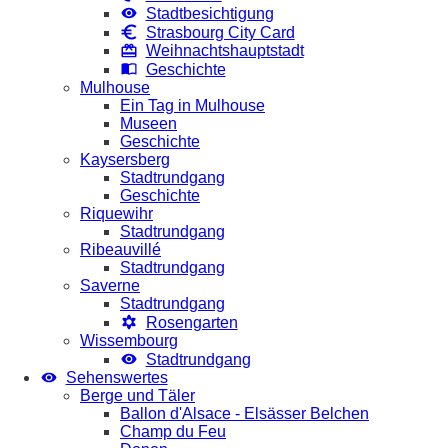
Stadtbesichtigung
Strasbourg City Card
Weihnachtshauptstadt
Geschichte
Mulhouse
Ein Tag in Mulhouse
Museen
Geschichte
Kaysersberg
Stadtrundgang
Geschichte
Riquewihr
Stadtrundgang
Ribeauvillé
Stadtrundgang
Saverne
Stadtrundgang
Rosengarten
Wissembourg
Stadtrundgang
Sehenswertes
Berge und Täler
Ballon d'Alsace - Elsässer Belchen
Champ du Feu