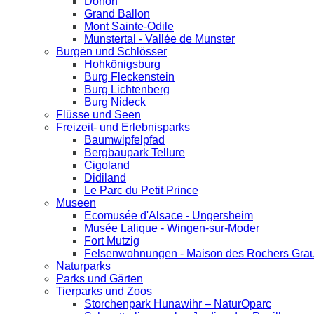
Donon
Grand Ballon
Mont Sainte-Odile
Munstertal - Vallée de Munster
Burgen und Schlösser
Hohkönigsburg
Burg Fleckenstein
Burg Lichtenberg
Burg Nideck
Flüsse und Seen
Freizeit- und Erlebnisparks
Baumwipfelpfad
Bergbaupark Tellure
Cigoland
Didiland
Le Parc du Petit Prince
Museen
Ecomusée d'Alsace - Ungersheim
Musée Lalique - Wingen-sur-Moder
Fort Mutzig
Felsenwohnungen - Maison des Rochers Grau
Naturparks
Parks und Gärten
Tierparks und Zoos
Storchenpark Hunawihr – NaturOparc