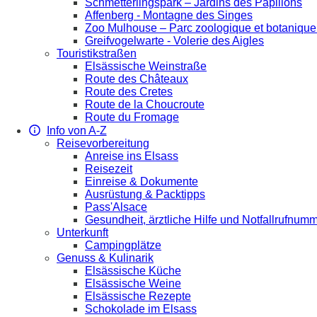
Schmetterlingspark – Jardins des Papillons
Affenberg - Montagne des Singes
Zoo Mulhouse – Parc zoologique et botaniqu
Greifvogelwarte - Volerie des Aigles
Touristikstraßen
Elsässische Weinstraße
Route des Châteaux
Route des Cretes
Route de la Choucroute
Route du Fromage
Info von A-Z
Reisevorbereitung
Anreise ins Elsass
Reisezeit
Einreise & Dokumente
Ausrüstung & Packtipps
Pass'Alsace
Gesundheit, ärztliche Hilfe und Notfallrufnum
Unterkunft
Campingplätze
Genuss & Kulinarik
Elsässische Küche
Elsässische Weine
Elsässische Rezepte
Schokolade im Elsass