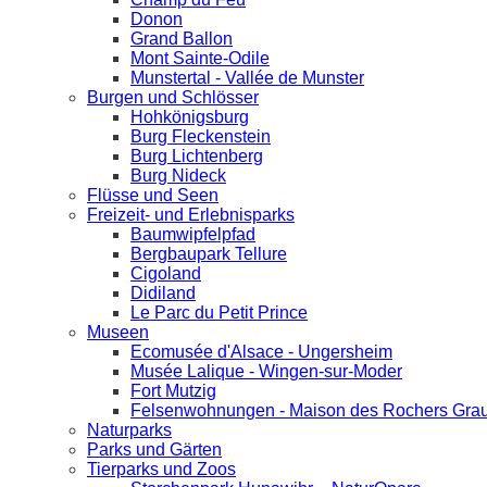
Donon
Grand Ballon
Mont Sainte-Odile
Munstertal - Vallée de Munster
Burgen und Schlösser
Hohkönigsburg
Burg Fleckenstein
Burg Lichtenberg
Burg Nideck
Flüsse und Seen
Freizeit- und Erlebnisparks
Baumwipfelpfad
Bergbaupark Tellure
Cigoland
Didiland
Le Parc du Petit Prince
Museen
Ecomusée d'Alsace - Ungersheim
Musée Lalique - Wingen-sur-Moder
Fort Mutzig
Felsenwohnungen - Maison des Rochers Grau
Naturparks
Parks und Gärten
Tierparks und Zoos