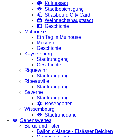
Kulturstadt
Stadtbesichtigung
Strasbourg City Card
Weihnachtshauptstadt
Geschichte
Mulhouse
Ein Tag in Mulhouse
Museen
Geschichte
Kaysersberg
Stadtrundgang
Geschichte
Riquewihr
Stadtrundgang
Ribeauvillé
Stadtrundgang
Saverne
Stadtrundgang
Rosengarten
Wissembourg
Stadtrundgang
Sehenswertes
Berge und Täler
Ballon d'Alsace - Elsässer Belchen
Champ du Feu