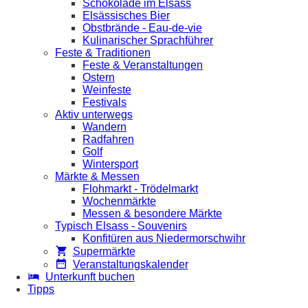
Schokolade im Elsass
Elsässisches Bier
Obstbrände - Eau-de-vie
Kulinarischer Sprachführer
Feste & Traditionen
Feste & Veranstaltungen
Ostern
Weinfeste
Festivals
Aktiv unterwegs
Wandern
Radfahren
Golf
Wintersport
Märkte & Messen
Flohmarkt - Trödelmarkt
Wochenmärkte
Messen & besondere Märkte
Typisch Elsass - Souvenirs
Konfitüren aus Niedermorschwihr
Supermärkte
Veranstaltungskalender
Unterkunft buchen
Tipps