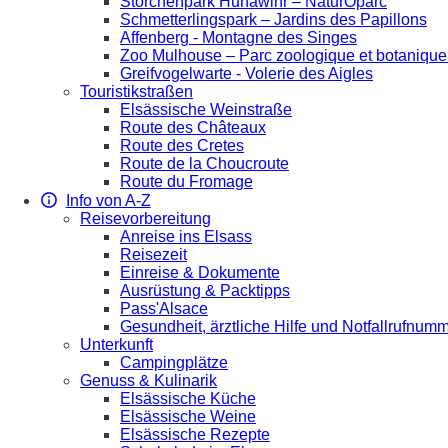
Storchenpark Hunawihr – NaturOparc
Schmetterlingspark – Jardins des Papillons
Affenberg - Montagne des Singes
Zoo Mulhouse – Parc zoologique et botaniqu
Greifvogelwarte - Volerie des Aigles
Touristikstraßen
Elsässische Weinstraße
Route des Châteaux
Route des Cretes
Route de la Choucroute
Route du Fromage
Info von A-Z
Reisevorbereitung
Anreise ins Elsass
Reisezeit
Einreise & Dokumente
Ausrüstung & Packtipps
Pass'Alsace
Gesundheit, ärztliche Hilfe und Notfallrufnum
Unterkunft
Campingplätze
Genuss & Kulinarik
Elsässische Küche
Elsässische Weine
Elsässische Rezepte